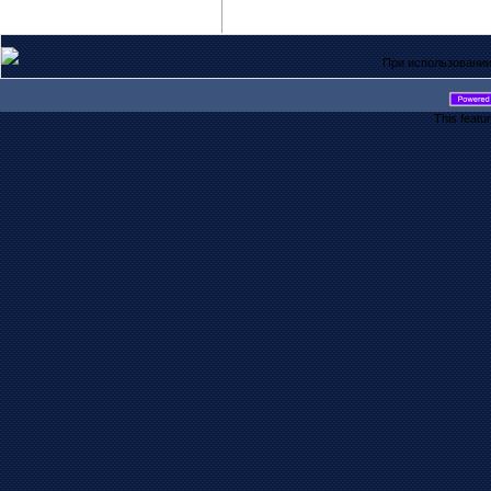
При использовании
This featu