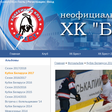
Приветствую
Гость
|
Регистрация
|
Вход
Главная
Клуб
ХК Брест
ХК Брест-2
Альбомы
Главная
»
Фотоальбом
»
Кубок Беларуси 20
Сезон 2017/2018
Кубок Беларуси 2017
Сезон 2016/2017
Кубок Беларуси 2016
Сезон 2015/2016
Кубок Беларуси 2015
Сезон 2014/2015
Встреча с болельщиками '14
Кубок Беларуси 2014
Межсезонье 2014