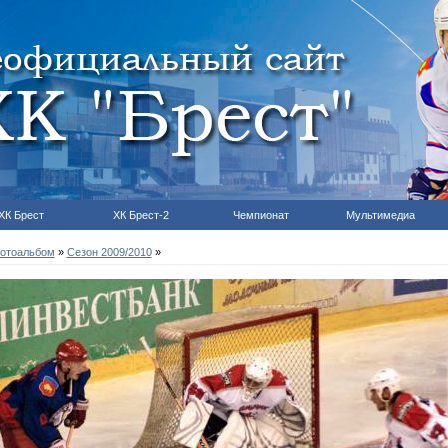
ХК Брест
ХК Брест-2
Чемпионат
Мультимедиа
отоальбом
»
Сезон 2009/2010
»