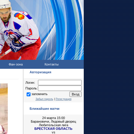
Фан-зона
Контакты
Авторизация
Логин:
Пароль:
запомнить
Забыл пароль
|
Регистрация
Ближайшие матчи
24 марта 15:00
Барановичи, Ледовый дворец
Любительская лига
БРЕСТСКАЯ ОБЛАСТЬ
vs