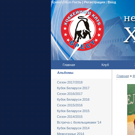
Приветствую
Гость
|
Регистрация
|
Вход
Главная
Клуб
Альбомы
Главная
»
Ф
Сезон 2017/2018
Кубок Беларуси 2017
Сезон 2016/2017
Кубок Беларуси 2016
Сезон 2015/2016
Кубок Беларуси 2015
Сезон 2014/2015
Встреча с болельщиками '14
Кубок Беларуси 2014
Межсезонье 2014