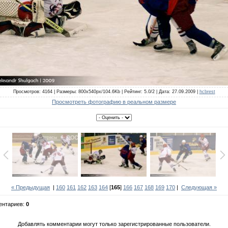
Просмотров: 4164 | Размеры: 800x540px/104.6Kb | Рейтинг: 5.0/2 | Дата: 27.09.2009 |
hcbrest
Просмотреть фотографию в реальном размере
« Предыдущая
|
160
161
162
163
164
[
165
]
166
167
168
169
170
|
Следующая »
ентариев:
0
Добавлять комментарии могут только зарегистрированные пользователи.