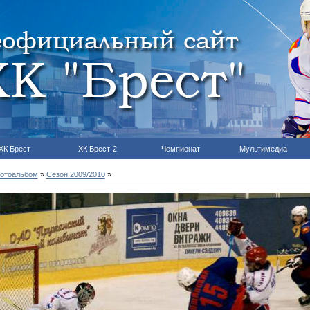
ХК Брест
ХК Брест-2
Чемпионат
Мультимедиа
отоальбом
»
Сезон 2009/2010
»