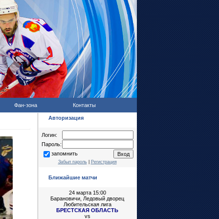
Фан-зона
Контакты
Авторизация
Логин:
Пароль:
запомнить
Забыл пароль
|
Регистрация
Ближайшие матчи
24 марта 15:00
Барановичи, Ледовый дворец
Любительская лига
БРЕСТСКАЯ ОБЛАСТЬ
vs