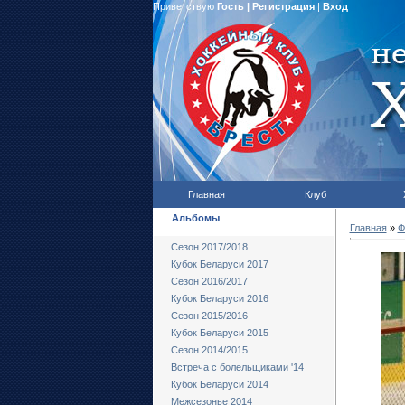
Приветствую
Гость
|
Регистрация
|
Вход
Главная
Клуб
Альбомы
Главная
»
Ф
Сезон 2017/2018
Кубок Беларуси 2017
Сезон 2016/2017
Кубок Беларуси 2016
Сезон 2015/2016
Кубок Беларуси 2015
Сезон 2014/2015
Встреча с болельщиками '14
Кубок Беларуси 2014
Межсезонье 2014