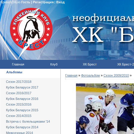
Приветствую
Гость
|
Регистрация
|
Вход
Главная
Клуб
ХК Брест
ХК Брест-2
Альбомы
Главная
»
Фотоальбом
»
Сезон 2009/2010
»
Сезон 2017/2018
Кубок Беларуси 2017
Сезон 2016/2017
Кубок Беларуси 2016
Сезон 2015/2016
Кубок Беларуси 2015
Сезон 2014/2015
Встреча с болельщиками '14
Кубок Беларуси 2014
Межсезонье 2014