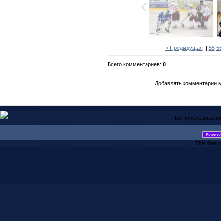
« Предыдущая
|
55
5
Всего комментариев:
0
Добавлять комментарии м
При использовании
This featu