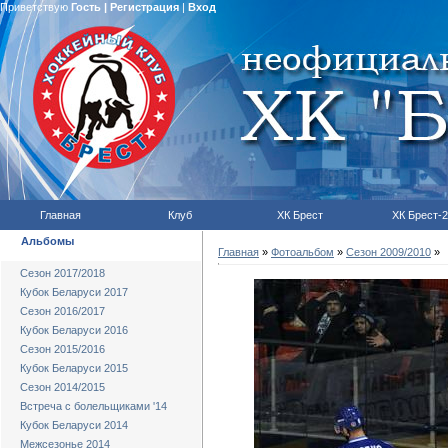
Приветствую
Гость
|
Регистрация
|
Вход
Главная
Клуб
ХК Брест
ХК Брест-2
Альбомы
Главная
»
Фотоальбом
»
Сезон 2009/2010
»
Сезон 2017/2018
Кубок Беларуси 2017
Сезон 2016/2017
Кубок Беларуси 2016
Сезон 2015/2016
Кубок Беларуси 2015
Сезон 2014/2015
Встреча с болельщиками '14
Кубок Беларуси 2014
Межсезонье 2014