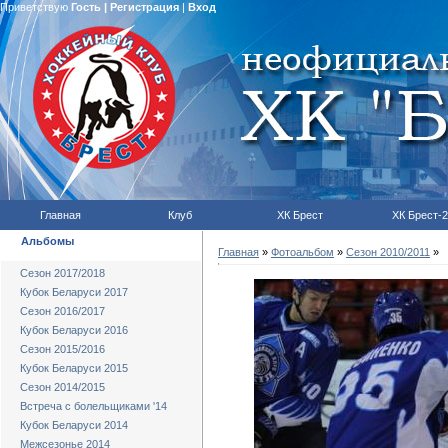
Приветствую
Гость
|
Регистрация
|
Вход
Главная
Клуб
ХК Брест
ХК Брест-2
Альбомы
Главная
»
Фотоальбом
»
Сезон 2010/2011
»
Сезон 2017/2018
Кубок Беларуси 2017
Сезон 2016/2017
Кубок Беларуси 2016
Сезон 2015/2016
Кубок Беларуси 2015
Сезон 2014/2015
Встреча с болельщиками '14
Кубок Беларуси 2014
Межсезонье 2014