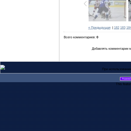
« Предыдущая
|
182
183
18
Всего комментариев:
0
Добавлять комментарии м
При использовании
This featu