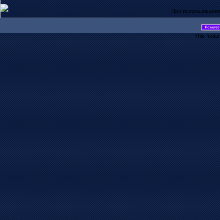
При использовании
This featu