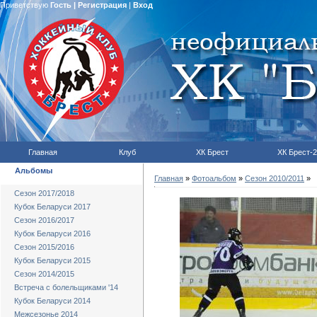
Приветствую
Гость
|
Регистрация
|
Вход
Главная
Клуб
ХК Брест
ХК Брест-2
Альбомы
Главная
»
Фотоальбом
»
Сезон 2010/2011
»
Сезон 2017/2018
Кубок Беларуси 2017
Сезон 2016/2017
Кубок Беларуси 2016
Сезон 2015/2016
Кубок Беларуси 2015
Сезон 2014/2015
Встреча с болельщиками '14
Кубок Беларуси 2014
Межсезонье 2014