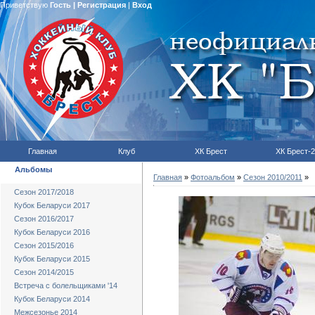
Приветствую
Гость
|
Регистрация
|
Вход
Главная
Клуб
ХК Брест
ХК Брест-2
Альбомы
Главная
»
Фотоальбом
»
Сезон 2010/2011
»
Сезон 2017/2018
Кубок Беларуси 2017
Сезон 2016/2017
Кубок Беларуси 2016
Сезон 2015/2016
Кубок Беларуси 2015
Сезон 2014/2015
Встреча с болельщиками '14
Кубок Беларуси 2014
Межсезонье 2014