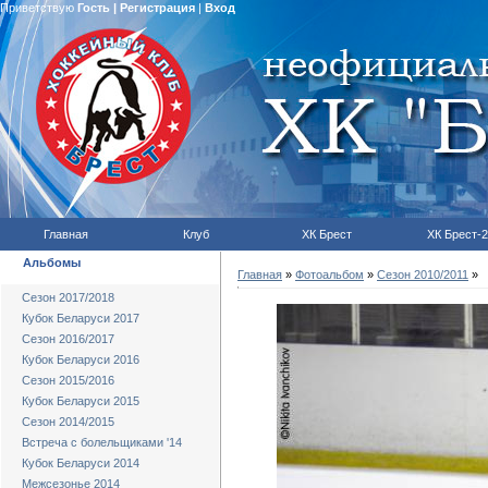
Приветствую
Гость
|
Регистрация
|
Вход
Главная
Клуб
ХК Брест
ХК Брест-2
Альбомы
Главная
»
Фотоальбом
»
Сезон 2010/2011
»
Сезон 2017/2018
Кубок Беларуси 2017
Сезон 2016/2017
Кубок Беларуси 2016
Сезон 2015/2016
Кубок Беларуси 2015
Сезон 2014/2015
Встреча с болельщиками '14
Кубок Беларуси 2014
Межсезонье 2014