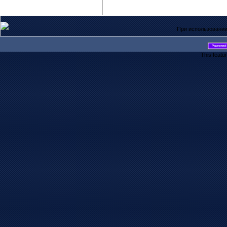
При использовании
This featu