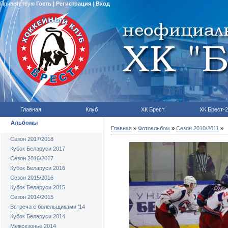
Приветствую
Гость
|
Регистрация
|
Вход
Главная
Клуб
ХК Брест
ХК Брест-2
Альбомы
Главная
»
Фотоальбом
»
Сезон 2010/2011
»
Сезон 2017/2018
Кубок Беларуси 2017
Сезон 2016/2017
Кубок Беларуси 2016
Сезон 2015/2016
Кубок Беларуси 2015
Сезон 2014/2015
Встреча с болельщиками '14
Кубок Беларуси 2014
Межсезонье 2014