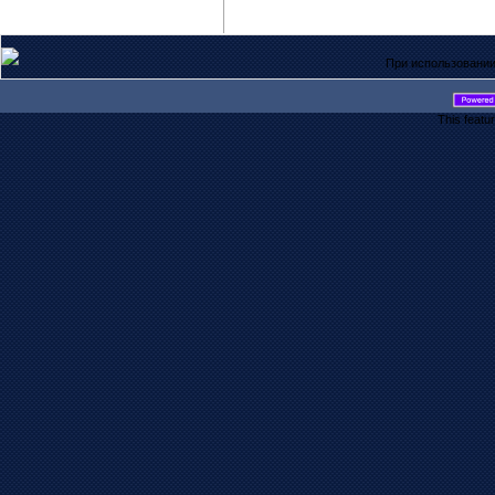
При использовании
This featu