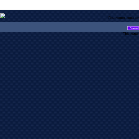
При использовании
This featu