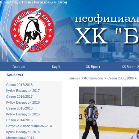
Приветствую
Гость
|
Регистрация
|
Вход
Главная
Клуб
ХК Брест
ХК Брест-2
Альбомы
Главная
»
Фотоальбом
»
Сезон 2005/2006
»
Сезон 2017/2018
Кубок Беларуси 2017
Сезон 2016/2017
Кубок Беларуси 2016
Сезон 2015/2016
Кубок Беларуси 2015
Сезон 2014/2015
Встреча с болельщиками '14
Кубок Беларуси 2014
Межсезонье 2014