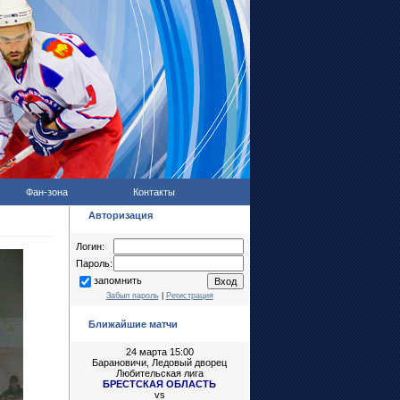
Фан-зона
Контакты
Авторизация
Логин:
Пароль:
запомнить
Забыл пароль
|
Регистрация
Ближайшие матчи
24 марта 15:00
Барановичи, Ледовый дворец
Любительская лига
БРЕСТСКАЯ ОБЛАСТЬ
vs