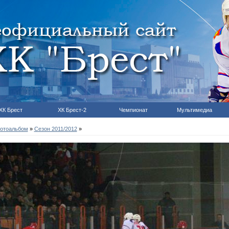
ХК Брест
ХК Брест-2
Чемпионат
Мультимедиа
отоальбом
»
Сезон 2011/2012
»