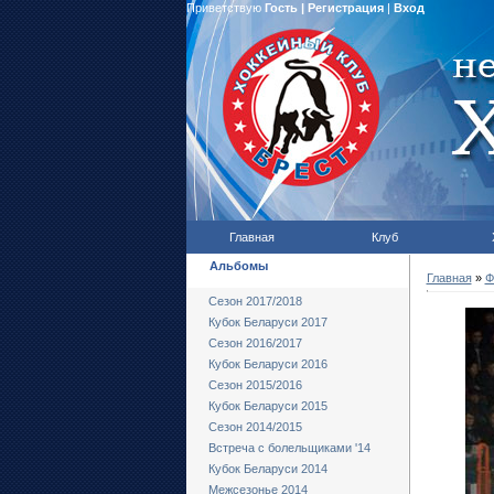
Приветствую
Гость
|
Регистрация
|
Вход
Главная
Клуб
Альбомы
Главная
»
Ф
Сезон 2017/2018
Кубок Беларуси 2017
Сезон 2016/2017
Кубок Беларуси 2016
Сезон 2015/2016
Кубок Беларуси 2015
Сезон 2014/2015
Встреча с болельщиками '14
Кубок Беларуси 2014
Межсезонье 2014