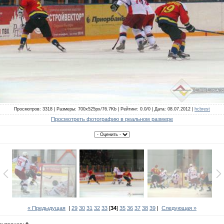
Просмотров: 3318 | Размеры: 700x525px/76.7Kb | Рейтинг: 0.0/0 | Дата: 08.07.2012 |
hcbrest
Просмотреть фотографию в реальном размере
« Предыдущая
|
29
30
31
32
33
[
34
]
35
36
37
38
39
|
Следующая »