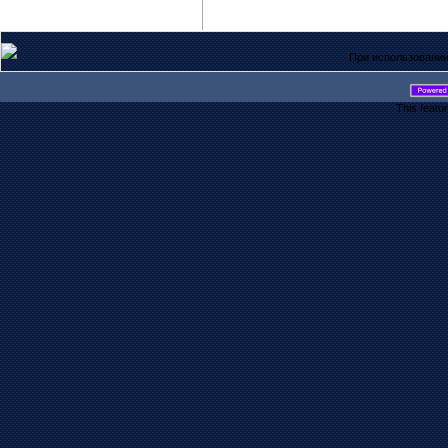
При использовании
This featu