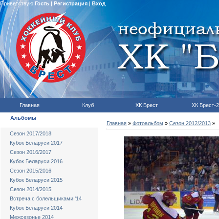
Приветствую
Гость
|
Регистрация
|
Вход
Главная
Клуб
ХК Брест
ХК Брест-2
Альбомы
Главная
»
Фотоальбом
»
Сезон 2012/2013
»
Сезон 2017/2018
Кубок Беларуси 2017
Сезон 2016/2017
Кубок Беларуси 2016
Сезон 2015/2016
Кубок Беларуси 2015
Сезон 2014/2015
Встреча с болельщиками '14
Кубок Беларуси 2014
Межсезонье 2014