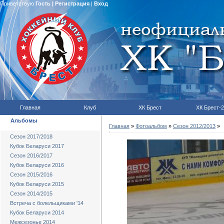
Приветствую
Гость
|
Регистрация
|
Вход
Главная
Клуб
ХК Брест
ХК Брест-2
Альбомы
Главная
»
Фотоальбом
»
Сезон 2012/2013
»
Сезон 2017/2018
Кубок Беларуси 2017
Сезон 2016/2017
Кубок Беларуси 2016
Сезон 2015/2016
Кубок Беларуси 2015
Сезон 2014/2015
Встреча с болельщиками '14
Кубок Беларуси 2014
Межсезонье 2014