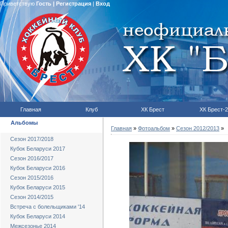
Приветствую
Гость
|
Регистрация
|
Вход
Главная
Клуб
ХК Брест
ХК Брест-2
Альбомы
Главная
»
Фотоальбом
»
Сезон 2012/2013
»
Сезон 2017/2018
Кубок Беларуси 2017
Сезон 2016/2017
Кубок Беларуси 2016
Сезон 2015/2016
Кубок Беларуси 2015
Сезон 2014/2015
Встреча с болельщиками '14
Кубок Беларуси 2014
Межсезонье 2014