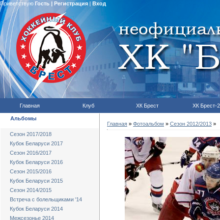
Приветствую
Гость
|
Регистрация
|
Вход
Главная
Клуб
ХК Брест
ХК Брест-2
Альбомы
Главная
»
Фотоальбом
»
Сезон 2012/2013
»
Сезон 2017/2018
Кубок Беларуси 2017
Сезон 2016/2017
Кубок Беларуси 2016
Сезон 2015/2016
Кубок Беларуси 2015
Сезон 2014/2015
Встреча с болельщиками '14
Кубок Беларуси 2014
Межсезонье 2014