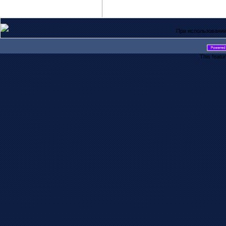
При использовании
This featu