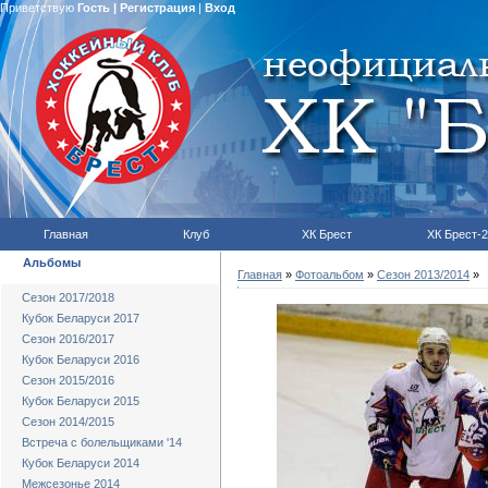
Приветствую
Гость
|
Регистрация
|
Вход
Главная
Клуб
ХК Брест
ХК Брест-2
Альбомы
Главная
»
Фотоальбом
»
Сезон 2013/2014
»
Сезон 2017/2018
Кубок Беларуси 2017
Сезон 2016/2017
Кубок Беларуси 2016
Сезон 2015/2016
Кубок Беларуси 2015
Сезон 2014/2015
Встреча с болельщиками '14
Кубок Беларуси 2014
Межсезонье 2014