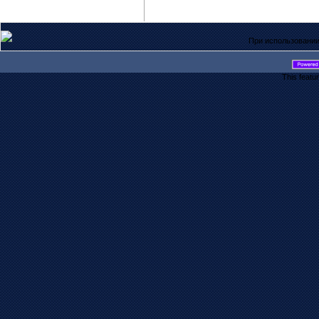
При использовании
This featu