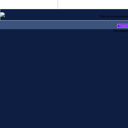
При использовании
This featu