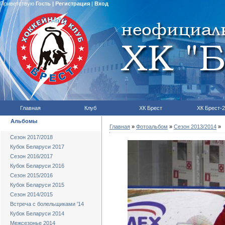
Приветствую
Гость
|
Регистрация
|
Вход
Главная
Клуб
ХК Брест
ХК Брест-2
Альбомы
Главная
»
Фотоальбом
»
Сезон 2013/2014
»
Сезон 2017/2018
Кубок Беларуси 2017
Сезон 2016/2017
Кубок Беларуси 2016
Сезон 2015/2016
Кубок Беларуси 2015
Сезон 2014/2015
Встреча с болельщиками '14
Кубок Беларуси 2014
Межсезонье 2014