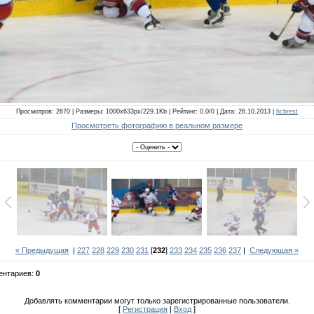
Просмотров: 2670 | Размеры: 1000x633px/229.1Kb | Рейтинг: 0.0/0 | Дата: 26.10.2013 |
hcbrest
Просмотреть фотографию в реальном размере
« Предыдущая
|
227
228
229
230
231
[
232
]
233
234
235
236
237
|
Следующая »
ентариев:
0
Добавлять комментарии могут только зарегистрированные пользователи.
[
Регистрация
|
Вход
]