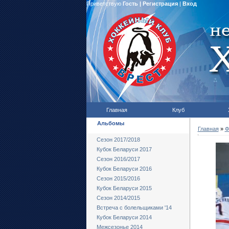
Приветствую
Гость
|
Регистрация
|
Вход
Главная
Клуб
Альбомы
Главная
»
Ф
Сезон 2017/2018
Кубок Беларуси 2017
Сезон 2016/2017
Кубок Беларуси 2016
Сезон 2015/2016
Кубок Беларуси 2015
Сезон 2014/2015
Встреча с болельщиками '14
Кубок Беларуси 2014
Межсезонье 2014