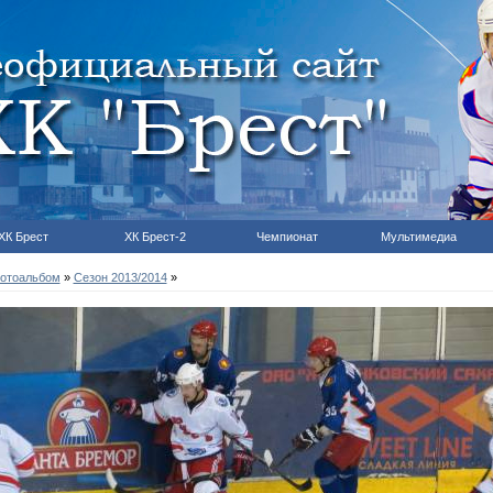
ХК Брест
ХК Брест-2
Чемпионат
Мультимедиа
отоальбом
»
Сезон 2013/2014
»