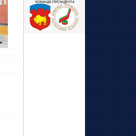
КОМАНДА ПРЕЗИДЕНТА