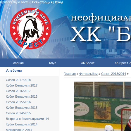
Приветствую
Гость
|
Регистрация
|
Вход
Главная
Клуб
ХК Брест
ХК Брест-2
Альбомы
Главная
»
Фотоальбом
»
Сезон 2013/2014
»
Сезон 2017/2018
Кубок Беларуси 2017
Сезон 2016/2017
Кубок Беларуси 2016
Сезон 2015/2016
Кубок Беларуси 2015
Сезон 2014/2015
Встреча с болельщиками '14
Кубок Беларуси 2014
Межсезонье 2014