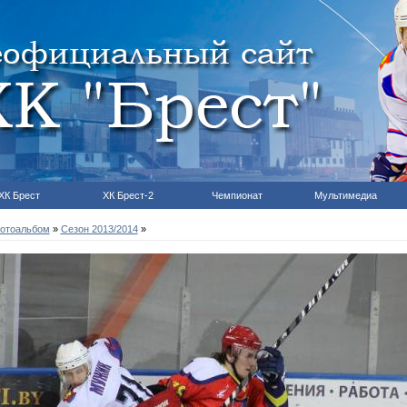
ХК Брест
ХК Брест-2
Чемпионат
Мультимедиа
отоальбом
»
Сезон 2013/2014
»