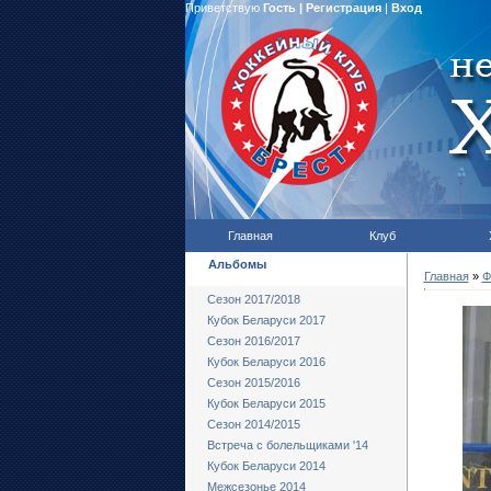
Приветствую
Гость
|
Регистрация
|
Вход
Главная
Клуб
Альбомы
Главная
»
Ф
Сезон 2017/2018
Кубок Беларуси 2017
Сезон 2016/2017
Кубок Беларуси 2016
Сезон 2015/2016
Кубок Беларуси 2015
Сезон 2014/2015
Встреча с болельщиками '14
Кубок Беларуси 2014
Межсезонье 2014