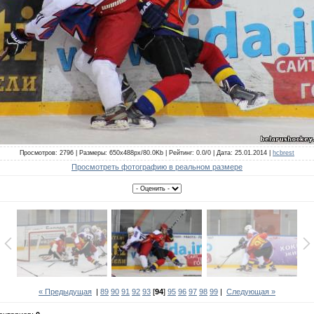
Просмотров: 2796 | Размеры: 650x488px/80.0Kb | Рейтинг: 0.0/0 | Дата: 25.01.2014 |
hcbrest
Просмотреть фотографию в реальном размере
« Предыдущая
|
89
90
91
92
93
[
94
]
95
96
97
98
99
|
Следующая »