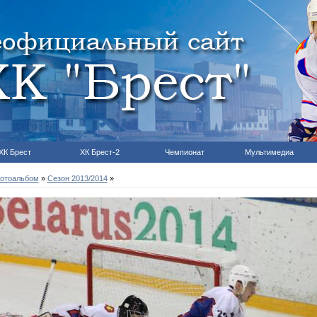
ХК Брест
ХК Брест-2
Чемпионат
Мультимедиа
отоальбом
»
Сезон 2013/2014
»