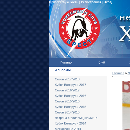
Приветствую
Гость
|
Регистрация
|
Вход
Главная
Клуб
Альбомы
Главная
»
Ф
Сезон 2017/2018
Кубок Беларуси 2017
Сезон 2016/2017
Кубок Беларуси 2016
Сезон 2015/2016
Кубок Беларуси 2015
Сезон 2014/2015
Встреча с болельщиками '14
Кубок Беларуси 2014
Межсезонье 2014