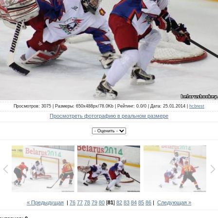
Просмотров: 3075 | Размеры: 650x488px/78.0Kb | Рейтинг: 0.0/0 | Дата: 25.01.2014 |
hcbrest
Просмотреть фотографию в реальном размере
« Предыдущая
|
76
77
78
79
80
[
81
]
82
83
84
85
86
|
Следующая »