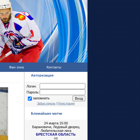
Фан-зона
Контакты
Авторизация
Логин:
Пароль:
запомнить
Забыл пароль
|
Регистрация
Ближайшие матчи
24 марта 15:00
Барановичи, Ледовый дворец
Любительская лига
БРЕСТСКАЯ ОБЛАСТЬ
vs