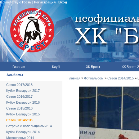
Приветствую
Гость
|
Регистрация
|
Вход
Главная
Клуб
ХК Брест
ХК Брест-2
Альбомы
Главная
»
Фотоальбом
»
Сезон 2014/2015
» Б
Сезон 2017/2018
Кубок Беларуси 2017
Сезон 2016/2017
Кубок Беларуси 2016
Сезон 2015/2016
Кубок Беларуси 2015
Сезон 2014/2015
Встреча с болельщиками '14
Кубок Беларуси 2014
Межсезонье 2014