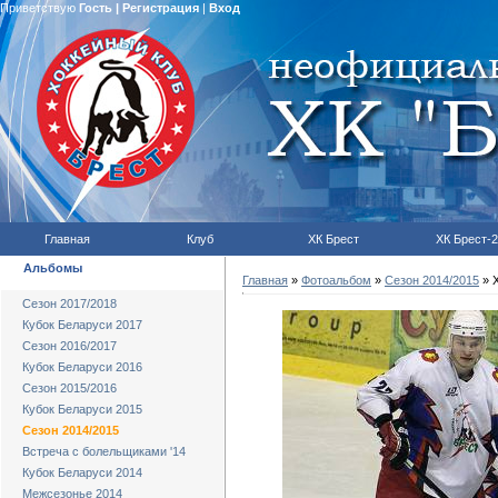
Приветствую
Гость
|
Регистрация
|
Вход
Главная
Клуб
ХК Брест
ХК Брест-2
Альбомы
Главная
»
Фотоальбом
»
Сезон 2014/2015
» Х
Сезон 2017/2018
Кубок Беларуси 2017
Сезон 2016/2017
Кубок Беларуси 2016
Сезон 2015/2016
Кубок Беларуси 2015
Сезон 2014/2015
Встреча с болельщиками '14
Кубок Беларуси 2014
Межсезонье 2014