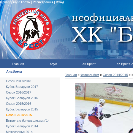
Приветствую
Гость
|
Регистрация
|
Вход
Главная
Клуб
ХК Брест
ХК Брест-2
Альбомы
Главная
»
Фотоальбом
»
Сезон 2014/2015
» М
Сезон 2017/2018
Кубок Беларуси 2017
Сезон 2016/2017
Кубок Беларуси 2016
Сезон 2015/2016
Кубок Беларуси 2015
Сезон 2014/2015
Встреча с болельщиками '14
Кубок Беларуси 2014
Межсезонье 2014