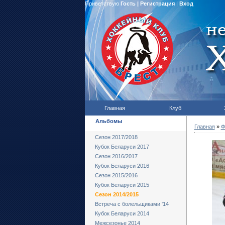
Приветствую
Гость
|
Регистрация
|
Вход
Главная
Клуб
Альбомы
Главная
»
Ф
Сезон 2017/2018
Кубок Беларуси 2017
Сезон 2016/2017
Кубок Беларуси 2016
Сезон 2015/2016
Кубок Беларуси 2015
Сезон 2014/2015
Встреча с болельщиками '14
Кубок Беларуси 2014
Межсезонье 2014