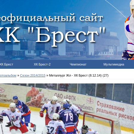
ХК Брест
ХК Брест-2
Чемпионат
Мультимедиа
отоальбом
»
Сезон 2014/2015
» Металлург Жл - ХК Брест (8.12.14) (27)