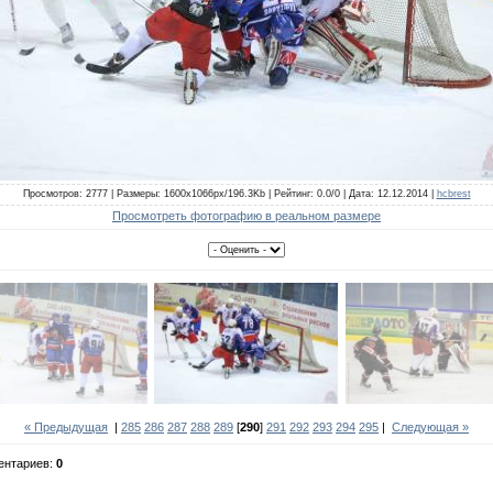
Просмотров: 2777 | Размеры: 1600x1066px/196.3Kb | Рейтинг: 0.0/0 | Дата: 12.12.2014 |
hcbrest
Просмотреть фотографию в реальном размере
« Предыдущая
|
285
286
287
288
289
[
290
]
291
292
293
294
295
|
Следующая »
ентариев:
0