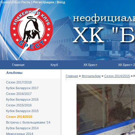
Приветствую
Гость
|
Регистрация
|
Вход
Главная
Клуб
ХК Брест
ХК Брест-2
Альбомы
Главная
»
Фотоальбом
»
Сезон 2014/2015
» Н
Сезон 2017/2018
Кубок Беларуси 2017
Сезон 2016/2017
Кубок Беларуси 2016
Сезон 2015/2016
Кубок Беларуси 2015
Сезон 2014/2015
Встреча с болельщиками '14
Кубок Беларуси 2014
Межсезонье 2014