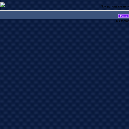
При использовании
This featu