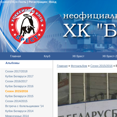
Приветствую
Гость
|
Регистрация
|
Вход
Главная
Клуб
ХК Брест
ХК Брест-2
Альбомы
Главная
»
Фотоальбом
»
Сезон 2015/2016
» Б
Сезон 2017/2018
Кубок Беларуси 2017
Сезон 2016/2017
Кубок Беларуси 2016
Сезон 2015/2016
Кубок Беларуси 2015
Сезон 2014/2015
Встреча с болельщиками '14
Кубок Беларуси 2014
Межсезонье 2014