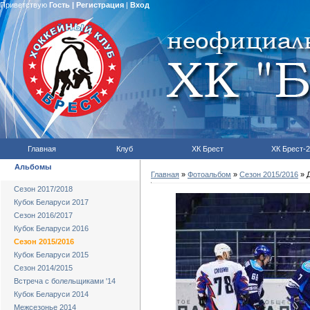
Приветствую
Гость
|
Регистрация
|
Вход
Главная
Клуб
ХК Брест
ХК Брест-2
Альбомы
Главная
»
Фотоальбом
»
Сезон 2015/2016
» Д
Сезон 2017/2018
Кубок Беларуси 2017
Сезон 2016/2017
Кубок Беларуси 2016
Сезон 2015/2016
Кубок Беларуси 2015
Сезон 2014/2015
Встреча с болельщиками '14
Кубок Беларуси 2014
Межсезонье 2014