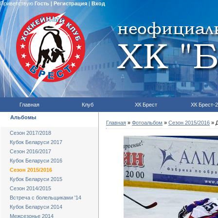
Приветствую
Гость
|
Регистрация
|
Вход
Главная
Клуб
ХК Брест
ХК Брест-2
Альбомы
Главная
»
Фотоальбом
»
Сезон 2015/2016
» Д
Сезон 2017/2018
Кубок Беларуси 2017
Сезон 2016/2017
Кубок Беларуси 2016
Сезон 2015/2016
Кубок Беларуси 2015
Сезон 2014/2015
Встреча с болельщиками '14
Кубок Беларуси 2014
Межсезонье 2014