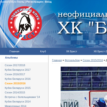
Приветствую
Гость
|
Регистрация
|
Вход
Главная
Клуб
ХК Брест
ХК Брест-2
Альбомы
Главная
»
Фотоальбом
»
Сезон 2015/2016
» Д
Сезон 2017/2018
Кубок Беларуси 2017
Сезон 2016/2017
Кубок Беларуси 2016
Сезон 2015/2016
Кубок Беларуси 2015
Сезон 2014/2015
Встреча с болельщиками '14
Кубок Беларуси 2014
Межсезонье 2014