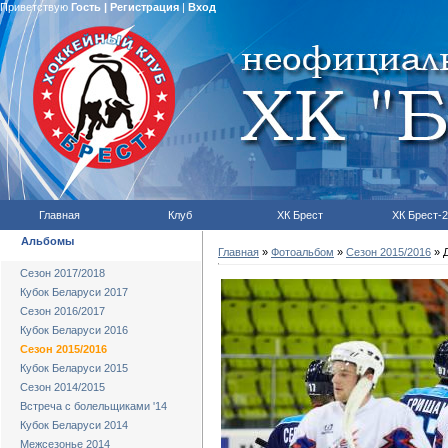
Приветствую
Гость
|
Регистрация
|
Вход
Главная
Клуб
ХК Брест
ХК Брест-2
Альбомы
Главная
»
Фотоальбом
»
Сезон 2015/2016
» Д
Сезон 2017/2018
Кубок Беларуси 2017
Сезон 2016/2017
Кубок Беларуси 2016
Сезон 2015/2016
Кубок Беларуси 2015
Сезон 2014/2015
Встреча с болельщиками '14
Кубок Беларуси 2014
Межсезонье 2014