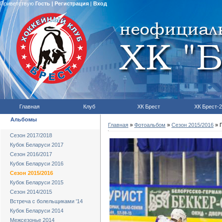
Приветствую
Гость
|
Регистрация
|
Вход
Главная
Клуб
ХК Брест
ХК Брест-2
Альбомы
Главная
»
Фотоальбом
»
Сезон 2015/2016
» Г
Сезон 2017/2018
Кубок Беларуси 2017
Сезон 2016/2017
Кубок Беларуси 2016
Сезон 2015/2016
Кубок Беларуси 2015
Сезон 2014/2015
Встреча с болельщиками '14
Кубок Беларуси 2014
Межсезонье 2014