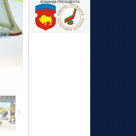
КОМАНДА ПРЕЗИДЕНТА