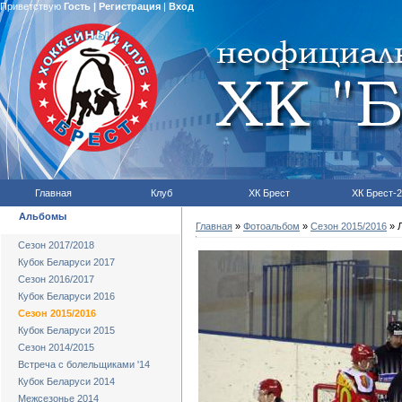
Приветствую
Гость
|
Регистрация
|
Вход
Главная
Клуб
ХК Брест
ХК Брест-2
Альбомы
Главная
»
Фотоальбом
»
Сезон 2015/2016
» Л
Сезон 2017/2018
Кубок Беларуси 2017
Сезон 2016/2017
Кубок Беларуси 2016
Сезон 2015/2016
Кубок Беларуси 2015
Сезон 2014/2015
Встреча с болельщиками '14
Кубок Беларуси 2014
Межсезонье 2014