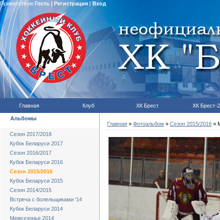
Приветствую
Гость
|
Регистрация
|
Вход
Главная
Клуб
ХК Брест
ХК Брест-2
Альбомы
Главная
»
Фотоальбом
»
Сезон 2015/2016
» М
Сезон 2017/2018
Кубок Беларуси 2017
Сезон 2016/2017
Кубок Беларуси 2016
Сезон 2015/2016
Кубок Беларуси 2015
Сезон 2014/2015
Встреча с болельщиками '14
Кубок Беларуси 2014
Межсезонье 2014