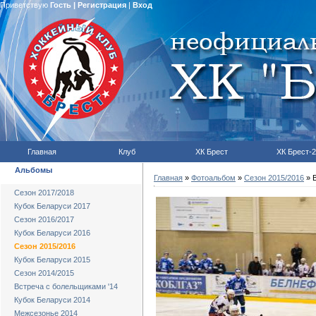
Приветствую
Гость
|
Регистрация
|
Вход
Главная
Клуб
ХК Брест
ХК Брест-2
Альбомы
Главная
»
Фотоальбом
»
Сезон 2015/2016
» В
Сезон 2017/2018
Кубок Беларуси 2017
Сезон 2016/2017
Кубок Беларуси 2016
Сезон 2015/2016
Кубок Беларуси 2015
Сезон 2014/2015
Встреча с болельщиками '14
Кубок Беларуси 2014
Межсезонье 2014