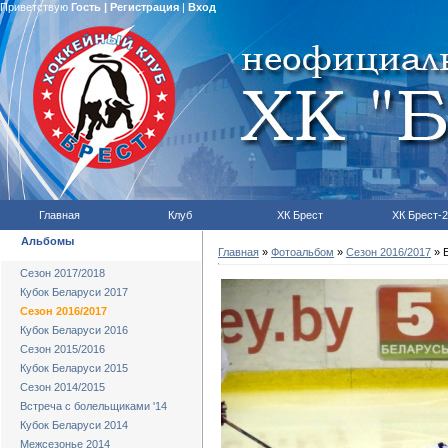
Приветствую
Гость
|
Регистрация
|
Вход
Главная
Клуб
ХК Брест
ХК Брест-2
Альбомы
Главная
»
Фотоальбом
»
Сезон 2016/2017
» Б
Сезон 2017/2018
Кубок Беларуси 2017
Сезон 2016/2017
Кубок Беларуси 2016
Сезон 2015/2016
Кубок Беларуси 2015
Сезон 2014/2015
Встреча с болельщиками '14
Кубок Беларуси 2014
Межсезонье 2014