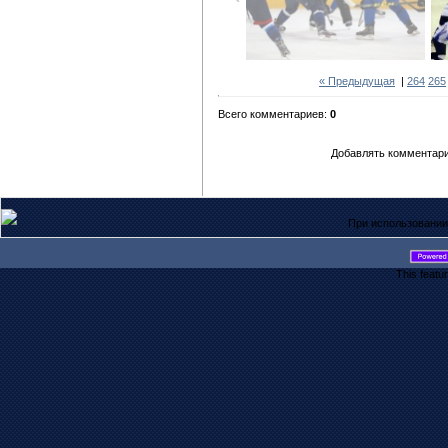
« Предыдущая
|
264
265
Всего комментариев:
0
Добавлять комментари
При использовании
This featu