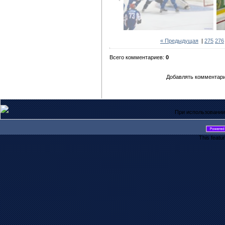
« Предыдущая
|
275
276
Всего комментариев:
0
Добавлять комментари
При использовании
This featu