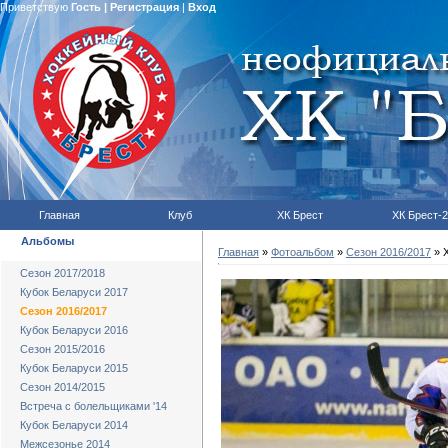
Приветствую
Гость
|
Регистрация
|
Вход
Главная
Клуб
ХК Брест
ХК Брест-2
Альбомы
Главная
»
Фотоальбом
»
Сезон 2016/2017
» Х
Сезон 2017/2018
Кубок Беларуси 2017
Сезон 2016/2017
Кубок Беларуси 2016
Сезон 2015/2016
Кубок Беларуси 2015
Сезон 2014/2015
Встреча с болельщиками '14
Кубок Беларуси 2014
Межсезонье 2014