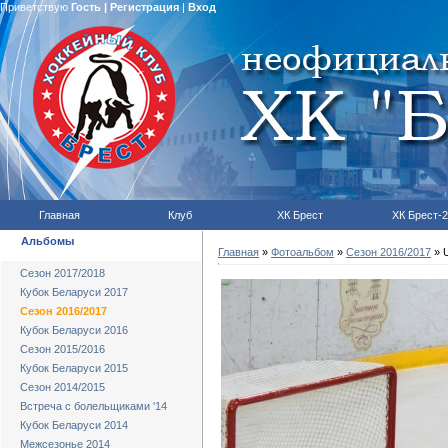
Приветствую
Гость
|
Регистрация
|
Вход
Главная
Клуб
ХК Брест
ХК Брест-2
Альбомы
Главная
»
Фотоальбом
»
Сезон 2016/2017
» U
Сезон 2017/2018
Кубок Беларуси 2017
Сезон 2016/2017
Кубок Беларуси 2016
Сезон 2015/2016
Кубок Беларуси 2015
Сезон 2014/2015
Встреча с болельщиками '14
Кубок Беларуси 2014
Межсезонье 2014