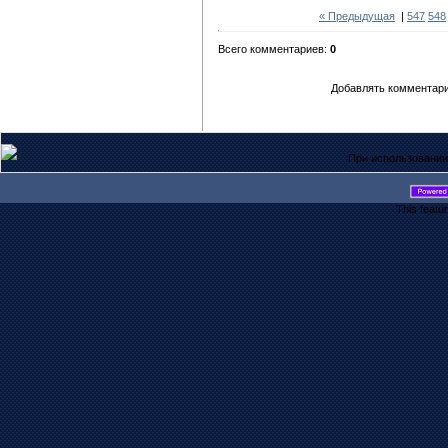
« Предыдущая
|
547
548
Всего комментариев:
0
Добавлять комментари
При использовании
This featu