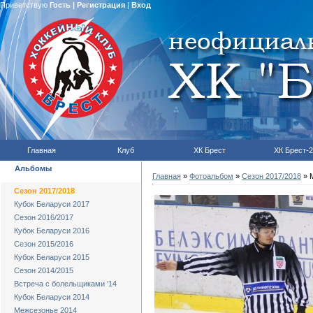
Приветствую
Гость
|
Регистрация
|
Вход
Главная
Клуб
ХК Брест
ХК Брест-2
Альбомы
Главная
»
Фотоальбом
»
Сезон 2017/2018
» М
Сезон 2017/2018
Кубок Беларуси 2017
Сезон 2016/2017
Кубок Беларуси 2016
Сезон 2015/2016
Кубок Беларуси 2015
Сезон 2014/2015
Встреча с болельщиками '14
Кубок Беларуси 2014
Межсезонье 2014