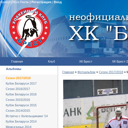
Приветствую
Гость
|
Регистрация
|
Вход
Главная
Клуб
ХК Брест
ХК Брест-2
Альбомы
Главная
»
Фотоальбом
»
Сезон 2017/2018
» М
Сезон 2017/2018
Кубок Беларуси 2017
Сезон 2016/2017
Кубок Беларуси 2016
Сезон 2015/2016
Кубок Беларуси 2015
Сезон 2014/2015
Встреча с болельщиками '14
Кубок Беларуси 2014
Межсезонье 2014