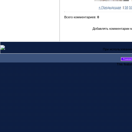
« Предыдущая
|
58
5
Всего комментариев:
0
Добавлять комментарии м
При использовании
This featu