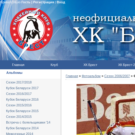
Приветствую
Гость
|
Регистрация
|
Вход
Главная
Клуб
ХК Брест
ХК Брест-2
Альбомы
Главная
»
Фотоальбом
»
Сезон 2006/2007
» 
Сезон 2017/2018
Кубок Беларуси 2017
Сезон 2016/2017
Кубок Беларуси 2016
Сезон 2015/2016
Кубок Беларуси 2015
Сезон 2014/2015
Встреча с болельщиками '14
Кубок Беларуси 2014
Межсезонье 2014