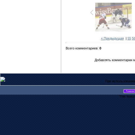
« Предыдущая
|
55
5
Всего комментариев:
0
Добавлять комментарии м
При использовании
This featu