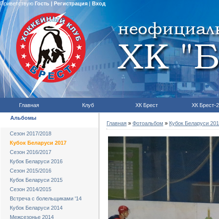
Приветствую
Гость
|
Регистрация
|
Вход
Главная
Клуб
ХК Брест
ХК Брест-2
Альбомы
Главная
»
Фотоальбом
»
Кубок Беларуси 20
Сезон 2017/2018
Кубок Беларуси 2017
Сезон 2016/2017
Кубок Беларуси 2016
Сезон 2015/2016
Кубок Беларуси 2015
Сезон 2014/2015
Встреча с болельщиками '14
Кубок Беларуси 2014
Межсезонье 2014