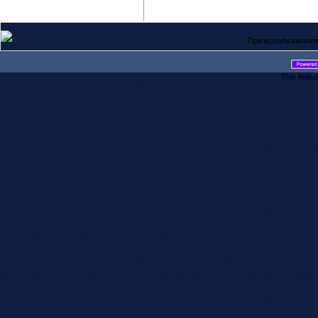
При использовании
This featu