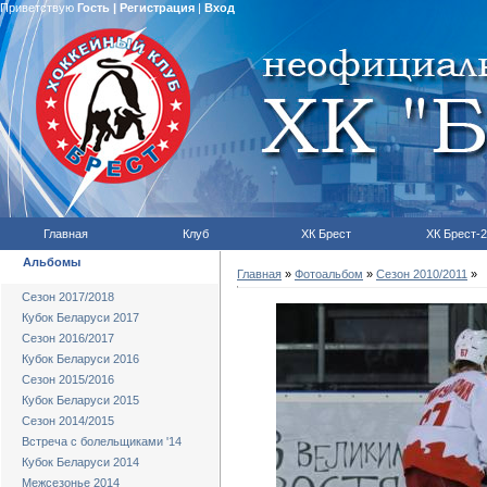
Приветствую
Гость
|
Регистрация
|
Вход
Главная
Клуб
ХК Брест
ХК Брест-2
Альбомы
Главная
»
Фотоальбом
»
Сезон 2010/2011
»
Сезон 2017/2018
Кубок Беларуси 2017
Сезон 2016/2017
Кубок Беларуси 2016
Сезон 2015/2016
Кубок Беларуси 2015
Сезон 2014/2015
Встреча с болельщиками '14
Кубок Беларуси 2014
Межсезонье 2014